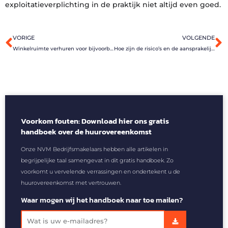
exploitatieverplichting in de praktijk niet altijd even goed.
Vorige
V
VORIGE
VOLGENDE
Winkelruimte verhuren voor bijvoorbeeld 3 jaar of 4 jaar, kan dat?
Hoe zijn de risico’s en de aansprakelijkheid bij medehuurders van bedrijfspanden geregeld?
Voorkom fouten: Download hier ons gratis
handboek over de huurovereenkomst
Onze NVM Bedrijfsmakelaars hebben alle artikelen in
begrijpelijke taal samengevat in dit gratis handboek. Zo
voorkomt u vervelende verrassingen en ondertekent u de
huurovereenkomst met vertrouwen.
Waar mogen wij het handboek naar toe mailen?
Verzenden
Email